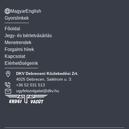
Magyar
English
Gyorslinkek
Főoldal
Jegy- és bérletvásárlás
Menetrendek
Forgalmi hírek
Kapcsolat
Elérhetőségeink
DKV Debreceni Közlekedési Zrt.
4025 Debrecen, Salétrom u. 3.
+36 52 531 513
ugyfelszolgalat@dkv.hu